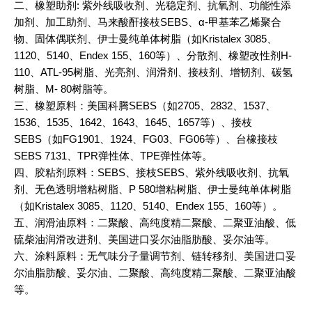
二、橡塑助剂: 紫外线吸收剂、光稳定剂、抗氧剂、功能性添
加剂、加工助剂、马来酸酐接枝SEBS、α-甲基苯乙烯聚合
物、固体偶联剂、伊士曼纯单体树脂（如Kristalex 3085、
1120、5140、Endex 155、160等）、分散剂、橡塑改性剂H-
110、ATL-95树脂、光亮剂、润滑剂、接枝剂、增韧剂、碳氢
树脂、M- 80树脂等。
三、橡塑原料：美国科腾SEBS（如2705、2832、1537、
1536、1535、1642、1643、1645、1657等）、接枝
SEBS（如FG1901、1924、FG03、FG06等）、台橡接枝
SEBS 7131、TPR弹性体、TPE弹性体等。
四、胶粘剂原料：SEBS、接枝SEBS、紫外线吸收剂、抗氧
剂、无色透明增粘树脂、P 580增粘树脂、伊士曼纯单体树脂
（如Kristalex 3085、1120、5140、Endex 155、160等）。
五、润滑油原料：二聚酸、高纯度精二聚酸、二聚亚油酸、低
硫柴油润滑改进剂、美国进口妥尔油脂肪酸、妥尔油等。
六、涂料原料：无气味分子量调节剂、链转移剂、美国进口妥
尔油脂肪酸、妥尔油、二聚酸、高纯度精二聚酸、二聚亚油酸
等。