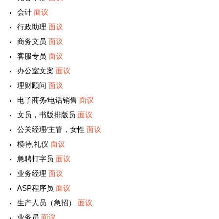
会计
面议
行政助理
面议
商务文员
面议
客服专员
面议
办公室文案
面议
理财顾问
面议
电子商务∕电话销售
面议
文员，书版排版员
面议
公关经理∕主管，女性
面议
模特,礼仪
面议
急聘打字员
面议
业务经理
面议
ASP程序员
面议
生产人员（急招）
面议
业务员
面议